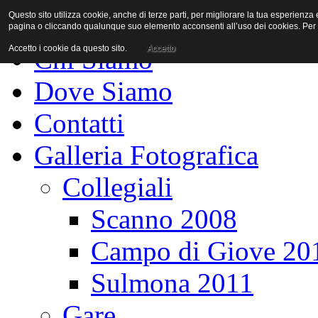
Questo sito utilizza cookie, anche di terze parti, per migliorare la tua esperienz
Home Page
pagina o cliccando qualunque suo elemento acconsenti all’uso dei cookies. Per a
Accetto i cookie da questo sito.
Accetto
Chi Siamo
Dove Siamo
Contatti
Galleria Fotografica
Collegiali
Scanno 2008
Campo di Giove 20
Sulmona 2011
Gare