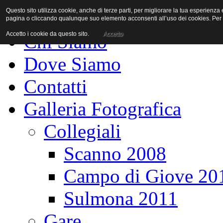
Questo sito utilizza cookie, anche di terze parti, per migliorare la tua esperienz
Home Page
pagina o cliccando qualunque suo elemento acconsenti all’uso dei cookies. Per a
Accetto i cookie da questo sito.
Accetto
Chi Siamo
Dove Siamo
Contatti
Galleria Fotografica
Collegiali
Scanno 2008
Campo di Giove 20
Sulmona 2011
Gare