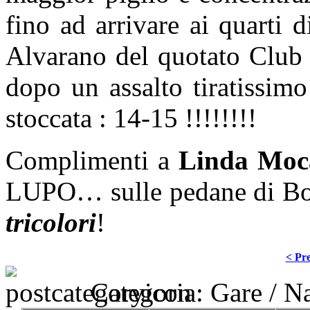
fino ad arrivare ai quarti 
Alvarano del quotato Club
dopo un assalto tiratissim
stoccata : 14-15 !!!!!!!!
Complimenti a
Linda Moc
LUPO… sulle pedane di Bo
tricolori
!
< Pre
Categoria:
Gare
/
Na